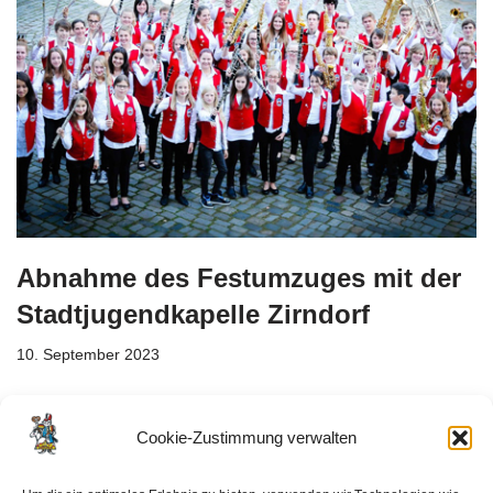
Abnahme des Festumzuges mit der
Stadtjugendkapelle Zirndorf
10. September 2023
23.09.2023 | 12:30 | Festplatz / Insel Schütt Im Jahr 1968
gründete der herausragende fränkische Musiker Leopold Jubl,
Cookie-Zustimmung verwalten
die Stadtjugendkapelle e.V. in Zirndorf. Anfänglich diente…
Mehr
lesen »