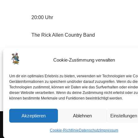
20:00 Uhr
The Rick Allen Country Band
Die Countryband spielte vor großem Publikum di
Cookie-Zustimmung verwalten
Bühne von Beginn an routiniert die Schrittfolgen 
Um dir ein optimales Erlebnis zu bieten, verwenden wir Technologien wie C
Geräteinformationen zu speichern und/oder darauf zuzugreifen. Wenn du di
Technologien zustimmst, können wir Daten wie das Surfverhalten oder eindeu
dieser Website verarbeiten. Wenn du deine Zustimmung nicht erteilst oder zu
können bestimmte Merkmale und Funktionen beeinträchtigt werden.
Akzeptieren
Ablehnen
Einstellunge
Cookie-Richtlinie (EU)
Datenschutz
Impr
Cookie-Richtlinie
Datenschutz
Impressum
Copyright © 2023 Nürnberger Altstadtfest e.V.