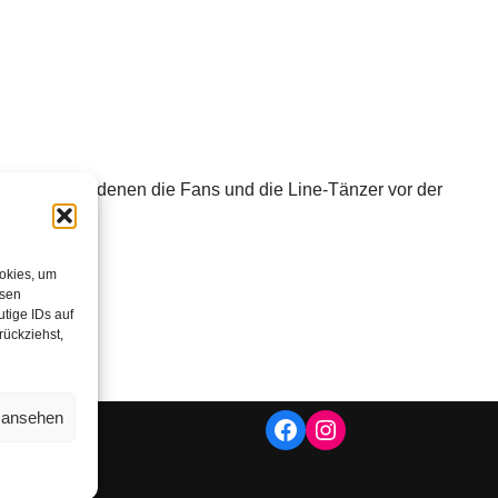
e Songs, zu denen die Fans und die Line-Tänzer vor der
tanzten.
ookies, um
esen
tige IDs auf
rückziehst,
n ansehen
essum